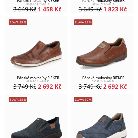
Pánské mokasíny RIEKER
Pánské mokasíny RIEKER
08867-14 modrá S6
08867-25 hnědá S6
3 649
Kč
1 458
Kč
3 649
Kč
1 823
Kč
ZĽAVA
28
%
ZĽAVA
28
%
Pánské mokasíny RIEKER
Pánské mokasíny RIEKER
08868-24 hnědá S6
09053-24 hnědá S6
3 749
Kč
2 692
Kč
3 749
Kč
2 692
Kč
ZĽAVA
28
%
ZĽAVA
50
%