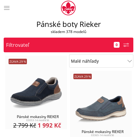
Pánské boty Rieker
skladem 378 modelů
Filtrovateľ
ZĽAVA
29
%
ZĽAVA
29
%
Pánské mokasíny RIEKER
03053-14 modrá S6
2 799
Kč
1 992
Kč
Pánské mokasíny RIEKER
03365-14 modrá S6