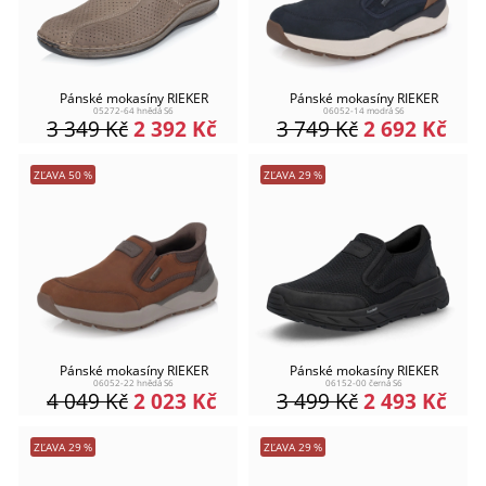
Pánské mokasíny RIEKER
Pánské mokasíny RIEKER
05272-64 hnědá S6
06052-14 modrá S6
3 349
Kč
2 392
Kč
3 749
Kč
2 692
Kč
ZĽAVA
50
%
ZĽAVA
29
%
Pánské mokasíny RIEKER
Pánské mokasíny RIEKER
06052-22 hnědá S6
06152-00 černá S6
4 049
Kč
2 023
Kč
3 499
Kč
2 493
Kč
ZĽAVA
29
%
ZĽAVA
29
%