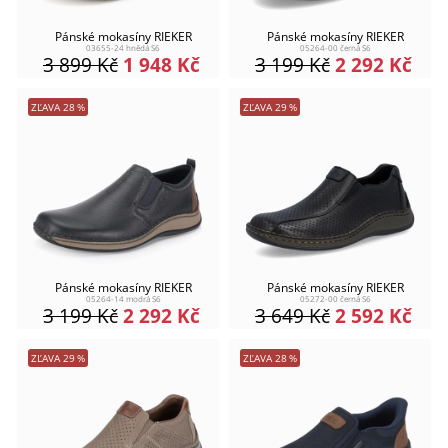
Pánské mokasíny RIEKER
Pánské mokasíny RIEKER
03655-24 hnědá S6
05264-00 černá S6
3 899
Kč
1 948
Kč
3 199
Kč
2 292
Kč
ZĽAVA
28
%
ZĽAVA
29
%
Pánské mokasíny RIEKER
Pánské mokasíny RIEKER
05264-14 modrá S6
05272-00 černá S6
3 199
Kč
2 292
Kč
3 649
Kč
2 592
Kč
ZĽAVA
29
%
ZĽAVA
28
%