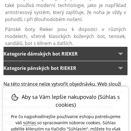
také používá moderní technologie, jako je například
antistresový systém, který zajišťuje, že noha je vždy v
pohodlí, i při dlouhodobém nošení.
Pánské boty Rieker jsou k dispozici v různých
modelech, včetně klasických kožených bot, tenisek,
sandálů, bot s klínem a dalších.
Kategorie dámských bot RIEKER
Kategorie pánských bot RIEKER
Na této stránce nelze vytvořit objednávku. Web slouží
pouze jako katalog aktuální kolekce Rieker, přičemž po
Aby sa Vám lepšie nakupovalo (Súhlas s
kliku na daný produkt budete přesměrování na eshop
cookies)
daného prodejce, kde můžete zjistit více informací,
případně produkt objednat. Nejsme prodejci, proto
Pre čo najpohodlnejšie používanie eshopu potrebujeme
negarantujeme správnost fotek ani cen daných
váš
súhlas
so spracovaním súborov cookies. Súhlas
udelíte kliknutím na tlačidlo "Súhlasím", môžete ho však
produktů.