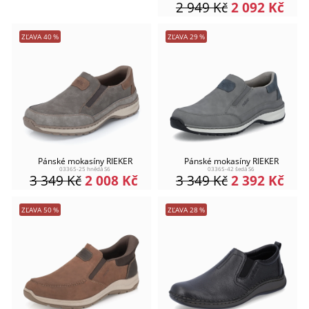
2 949
Kč
2 092
Kč
ZĽAVA
40
%
ZĽAVA
29
%
Pánské mokasíny RIEKER
Pánské mokasíny RIEKER
03365-25 hnědá S6
03365-42 šedá S6
3 349
Kč
2 008
Kč
3 349
Kč
2 392
Kč
ZĽAVA
50
%
ZĽAVA
28
%