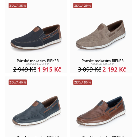
ZĽAVA
35
%
ZĽAVA
29
%
Pánské mokasíny RIEKER
Pánské mokasíny RIEKER
08866-15 modrá S6
08866-64 béžová S6
2 949
Kč
1 915
Kč
3 099
Kč
2 192
Kč
ZĽAVA
60
%
ZĽAVA
50
%