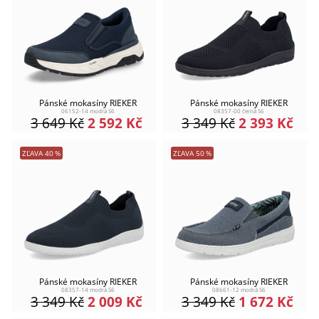
Pánské mokasíny RIEKER
Pánské mokasíny RIEKER
06152-14 modrá S6
08357-00 černá S6
3 649
Kč
2 592
Kč
3 349
Kč
2 393
Kč
ZĽAVA
40
%
ZĽAVA
50
%
Pánské mokasíny RIEKER
Pánské mokasíny RIEKER
08357-14 modrá S6
08661-12 modrá S6
3 349
Kč
2 009
Kč
3 349
Kč
1 672
Kč