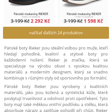
Pánské mokasíny RIEKER
Pánské mokasíny RIEKER
10452-14 modrá S6
11550-15 modrá S6
3 199
Kč
2 292
Kč
3 199
Kč
1 598
Kč
načítať ďalších 24 produktov
Pánské boty Rieker jsou ideální volbou pro muže, kteří
hledají pohodlné, kvalitní a stylové boty pro
každodenní nošení. Rieker je značka, která se
specializuje na výrobu obuvi s vysokou kvalitou
materiálů a moderním designem, který se snadno
kombinuje s různými styly od sportovního po formální.
Pánské boty Rieker jsou vyrobeny z kvalitních
materiálů, jako jsou kožená a syntetická kůže, které
poskytují trvanlivost a odolnost proti opotřebení. Tyto
boty mají také měkkou vnitřní podšívku a stélku, která
absorbuje nárazy a zajišťuje pohodlí při chůzi. Rieker