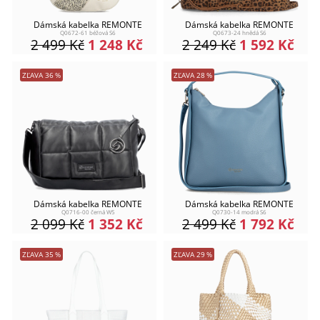
Dámská kabelka REMONTE
Dámská kabelka REMONTE
Q0672-61 béžová S6
Q0673-24 hnědá S6
2 499
Kč
1 248
Kč
2 249
Kč
1 592
Kč
ZĽAVA
36
%
ZĽAVA
28
%
Dámská kabelka REMONTE
Dámská kabelka REMONTE
Q0716-00 černá W5
Q0730-14 modrá S6
2 099
Kč
1 352
Kč
2 499
Kč
1 792
Kč
ZĽAVA
35
%
ZĽAVA
29
%