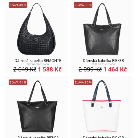
ZĽAVA
40
%
ZĽAVA
30
%
Dámská kabelka REMONTE
Dámská kabelka RIEKER
Q0774-00 černá S6
C0009-021 černá S6
2 649
Kč
1 588
Kč
2 099
Kč
1 464
Kč
ZĽAVA
41
%
ZĽAVA
50
%
Dámská kabelka RIEKER
Dámská kabelka RIEKER