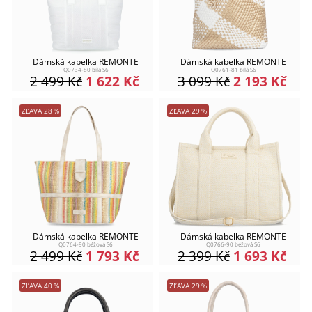
Dámská kabelka REMONTE
Dámská kabelka REMONTE
Q0734-80 bílá S6
Q0761-81 bílá S6
2 499
Kč
1 622
Kč
3 099
Kč
2 193
Kč
ZĽAVA
28
%
ZĽAVA
29
%
Dámská kabelka REMONTE
Dámská kabelka REMONTE
Q0764-90 béžová S6
Q0766-90 béžová S6
2 499
Kč
1 793
Kč
2 399
Kč
1 693
Kč
ZĽAVA
40
%
ZĽAVA
29
%