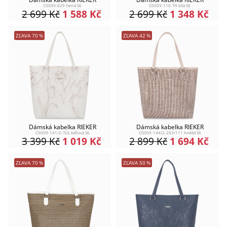
C0009-029 černá S6
C0009-110-TH bílá S6
2 699
Kč
1 588
Kč
2 699
Kč
1 348
Kč
ZĽAVA
70
%
ZĽAVA
42
%
Dámská kabelka RIEKER
Dámská kabelka RIEKER
C0009-141/2-TUL béžová S6
C0009-144/2-203/111 hnědá S6
3 399
Kč
1 019
Kč
2 899
Kč
1 694
Kč
ZĽAVA
70
%
ZĽAVA
50
%