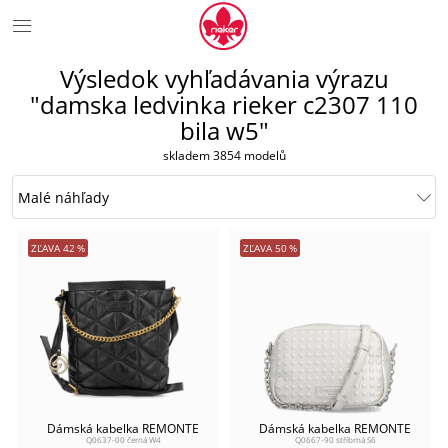
Výsledok vyhľadávania výrazu
"damska ledvinka rieker c2307 110
bila w5"
skladem 3854 modelů
ZĽAVA
42
%
ZĽAVA
50
%
Dámská kabelka REMONTE
Dámská kabelka REMONTE
Q0637-00 černá W4
Q0667-90 stříbrná S6