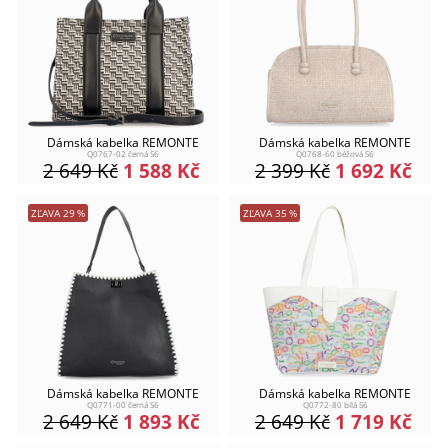
Dámská kabelka REMONTE
Dámská kabelka REMONTE
Q0767-02 černá S6
Q0768-60 béžová S6
2 649
Kč
1 588
Kč
2 399
Kč
1 692
Kč
ZĽAVA
29
%
ZĽAVA
35
%
Dámská kabelka REMONTE
Dámská kabelka REMONTE
Q0771-00 černá S6
Q0772-80 bílá S6
2 649
Kč
1 893
Kč
2 649
Kč
1 719
Kč