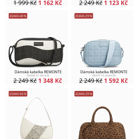
1 999
Kč
1 162
Kč
2 249
Kč
1 123
Kč
ZĽAVA
40
%
ZĽAVA
29
%
Dámská kabelka REMONTE
Dámská kabelka REMONTE
Q0668-01 černá S6
Q0670-10 modrá S6
2 249
Kč
1 348
Kč
2 249
Kč
1 592
Kč
ZĽAVA
50
%
ZĽAVA
29
%