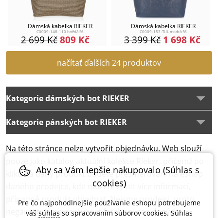
Dámská kabelka RIEKER
Dámská kabelka RIEKER
C0009-148-110 hnědá S6
C0009-153-TUL modrá S6
2 699
Kč
809
Kč
3 399
Kč
1 698
Kč
načítať ďalších 24 produktov
Kategorie dámských bot RIEKER
Kategorie pánských bot RIEKER
Na této stránce nelze vytvořit objednávku. Web slouží
pouze jako katalog aktuální kolekce Rieker, přičemž po
Aby sa Vám lepšie nakupovalo (Súhlas s
kliku na daný produkt budete přesměrování na eshop
cookies)
daného prodejce, kde můžete zjistit více informací,
případně produkt objednat. Nejsme prodejci, proto
Pre čo najpohodlnejšie používanie eshopu potrebujeme
negarantujeme správnost fotek ani cen daných
váš
súhlas
so spracovaním súborov cookies. Súhlas