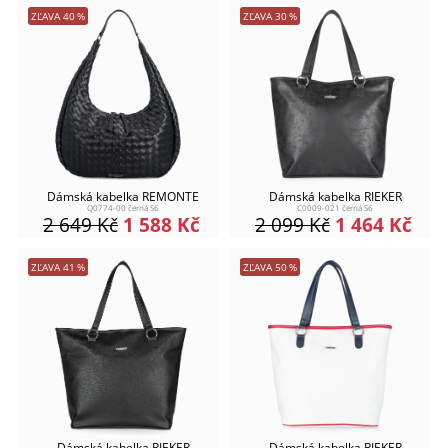
ZĽAVA
40
%
ZĽAVA
30
%
Dámská kabelka REMONTE
Dámská kabelka RIEKER
Q0774-00 černá S6
C0009-021 černá S6
2 649
Kč
1 588
Kč
2 099
Kč
1 464
Kč
ZĽAVA
41
%
ZĽAVA
50
%
Dámská kabelka RIEKER
Dámská kabelka RIEKER