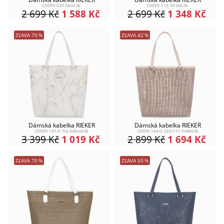
C0009-029 černá S6
C0009-110-TH bílá S6
2 699
Kč
1 588
Kč
2 699
Kč
1 348
Kč
ZĽAVA
70
%
ZĽAVA
42
%
Dámská kabelka RIEKER
Dámská kabelka RIEKER
C0009-141/2-TUL béžová S6
C0009-144/2-203/111 hnědá S6
3 399
Kč
1 019
Kč
2 899
Kč
1 694
Kč
ZĽAVA
70
%
ZĽAVA
50
%