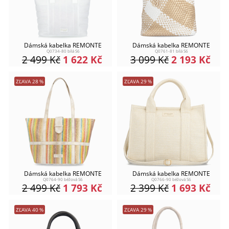
Dámská kabelka REMONTE
Dámská kabelka REMONTE
Q0734-80 bílá S6
Q0761-81 bílá S6
2 499
Kč
1 622
Kč
3 099
Kč
2 193
Kč
ZĽAVA
28
%
ZĽAVA
29
%
Dámská kabelka REMONTE
Dámská kabelka REMONTE
Q0764-90 béžová S6
Q0766-90 béžová S6
2 499
Kč
1 793
Kč
2 399
Kč
1 693
Kč
ZĽAVA
40
%
ZĽAVA
29
%