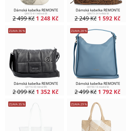
Dámská kabelka REMONTE
Dámská kabelka REMONTE
Q0672-61 béžová S6
Q0673-24 hnědá S6
2 499
Kč
1 248
Kč
2 249
Kč
1 592
Kč
ZĽAVA
36
%
ZĽAVA
28
%
Dámská kabelka REMONTE
Dámská kabelka REMONTE
Q0716-00 černá W5
Q0730-14 modrá S6
2 099
Kč
1 352
Kč
2 499
Kč
1 792
Kč
ZĽAVA
35
%
ZĽAVA
29
%