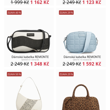
1 999
Kč
1 162
Kč
2 249
Kč
1 123
Kč
ZĽAVA
40
%
ZĽAVA
29
%
Dámská kabelka REMONTE
Dámská kabelka REMONTE
Q0668-01 černá S6
Q0670-10 modrá S6
2 249
Kč
1 348
Kč
2 249
Kč
1 592
Kč
ZĽAVA
50
%
ZĽAVA
29
%