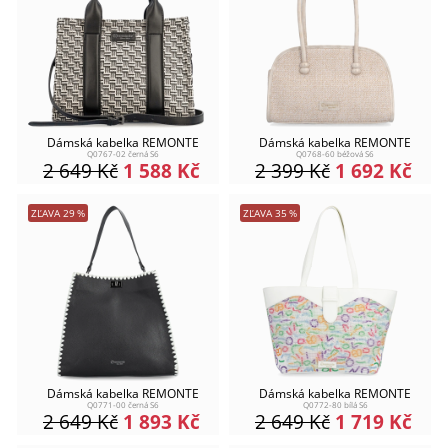
Dámská kabelka REMONTE
Dámská kabelka REMONTE
Q0767-02 černá S6
Q0768-60 béžová S6
2 649
Kč
1 588
Kč
2 399
Kč
1 692
Kč
ZĽAVA
29
%
ZĽAVA
35
%
Dámská kabelka REMONTE
Dámská kabelka REMONTE
Q0771-00 černá S6
Q0772-80 bílá S6
2 649
Kč
1 893
Kč
2 649
Kč
1 719
Kč