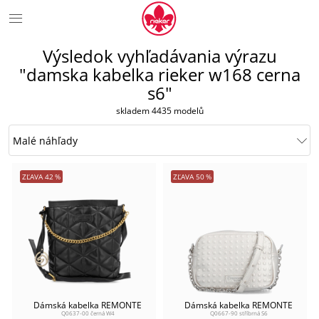
Výsledok vyhľadávania výrazu
"damska kabelka rieker w168 cerna
s6"
skladem 4435 modelů
ZĽAVA
42
%
ZĽAVA
50
%
Dámská kabelka REMONTE
Dámská kabelka REMONTE
Q0637-00 černá W4
Q0667-90 stříbrná S6