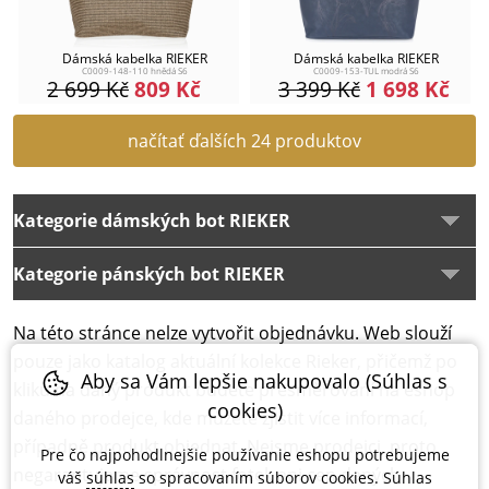
Dámská kabelka RIEKER
Dámská kabelka RIEKER
C0009-148-110 hnědá S6
C0009-153-TUL modrá S6
2 699
Kč
809
Kč
3 399
Kč
1 698
Kč
načítať ďalších 24 produktov
Kategorie dámských bot RIEKER
Kategorie pánských bot RIEKER
Na této stránce nelze vytvořit objednávku. Web slouží
pouze jako katalog aktuální kolekce Rieker, přičemž po
Aby sa Vám lepšie nakupovalo (Súhlas s
kliku na daný produkt budete přesměrování na eshop
cookies)
daného prodejce, kde můžete zjistit více informací,
případně produkt objednat. Nejsme prodejci, proto
Pre čo najpohodlnejšie používanie eshopu potrebujeme
negarantujeme správnost fotek ani cen daných
váš
súhlas
so spracovaním súborov cookies. Súhlas