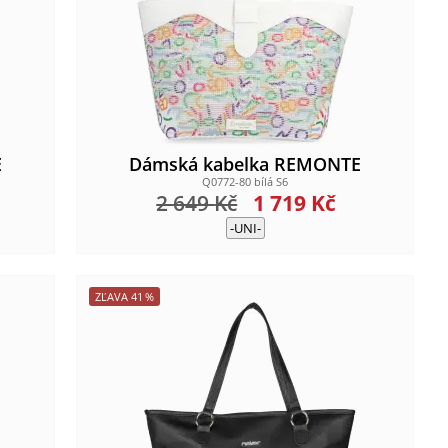
E
Dámská kabelka REMONTE
Q0772-80 bílá S6
2 649
Kč
1 719
Kč
-UNI-
ZĽAVA
41
%