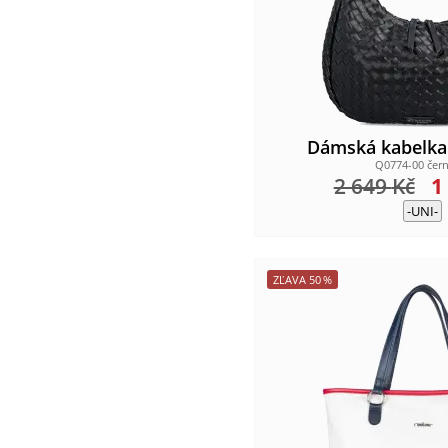
Dámská kabelk
Q0774-00 čern
2 649
Kč
1
-UNI-
ZĽAVA
50
%