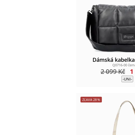
Dámská kabelk
Q0716-00 čer
2 099
Kč
1
-UNI-
ZĽAVA
28
%