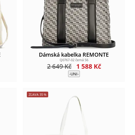
E
Dámská kabelka REMONTE
Q0767-02 černá S6
2 649
Kč
1 588
Kč
-UNI-
ZĽAVA
35
%