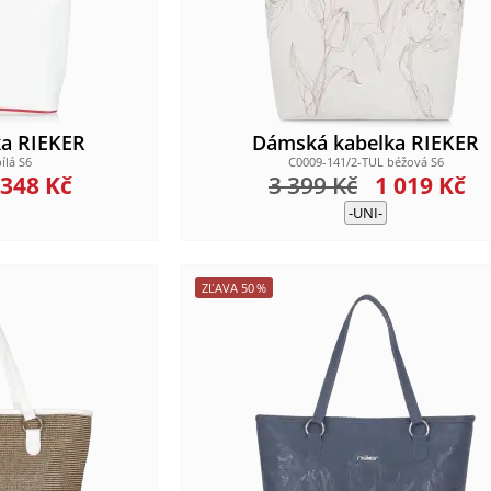
a RIEKER
Dámská kabelka RIEKER
ílá S6
C0009-141/2-TUL béžová S6
 348
Kč
3 399
Kč
1 019
Kč
-UNI-
ZĽAVA
50
%