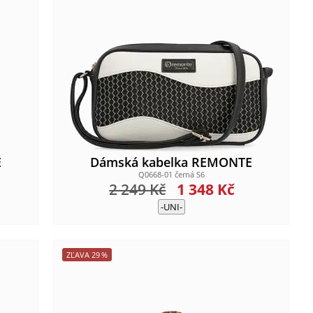
E
Dámská kabelka REMONTE
Q0668-01 černá S6
2 249
Kč
1 348
Kč
-UNI-
ZĽAVA
29
%