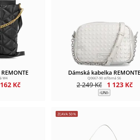
a REMONTE
Dámská kabelka REMONT
ná W4
Q0667-90 stříbrná S6
 162
Kč
2 249
Kč
1 123
Kč
-UNI-
ZĽAVA
50
%