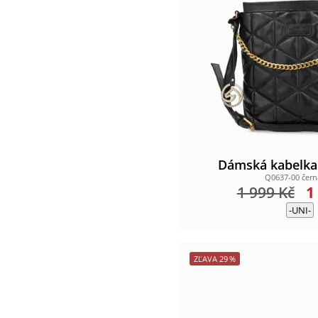
Dámská kabelk
Q0637-00 čer
1 999
Kč
1
-UNI-
ZĽAVA
29
%