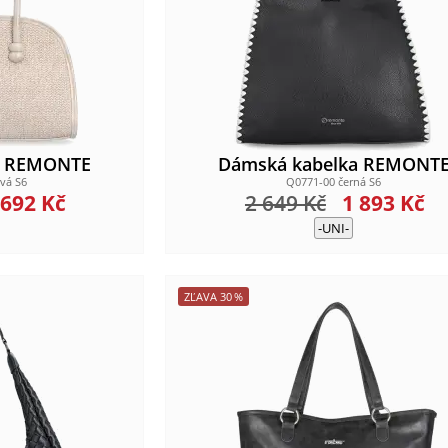
a REMONTE
Dámská kabelka REMONT
vá S6
Q0771-00 černá S6
 692
Kč
2 649
Kč
1 893
Kč
-UNI-
ZĽAVA
30
%