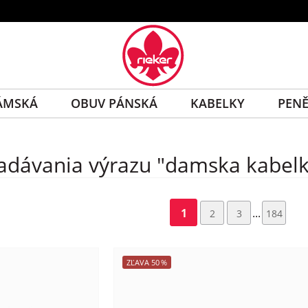
ÁMSKÁ
OBUV PÁNSKÁ
KABELKY
PEN
adávania výrazu "damska kabelka 
1
...
2
3
184
ZĽAVA
50
%