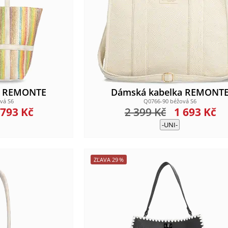
a REMONTE
Dámská kabelka REMONT
vá S6
Q0766-90 béžová S6
 793
Kč
2 399
Kč
1 693
Kč
-UNI-
ZĽAVA
29
%