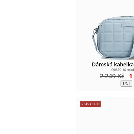
Dámská kabelk
Q0670-10 mod
2 249
Kč
1
-UNI-
ZĽAVA
36
%