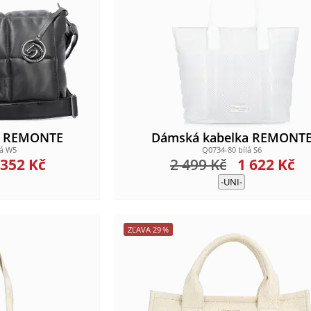
a REMONTE
Dámská kabelka REMONT
ná W5
Q0734-80 bílá S6
 352
Kč
2 499
Kč
1 622
Kč
-UNI-
ZĽAVA
29
%