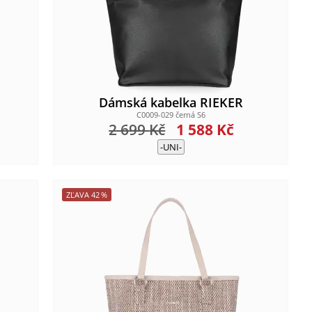
Dámská kabelka RIEKER
C0009-029 černá S6
2 699
Kč
1 588
Kč
-UNI-
ZĽAVA
42
%