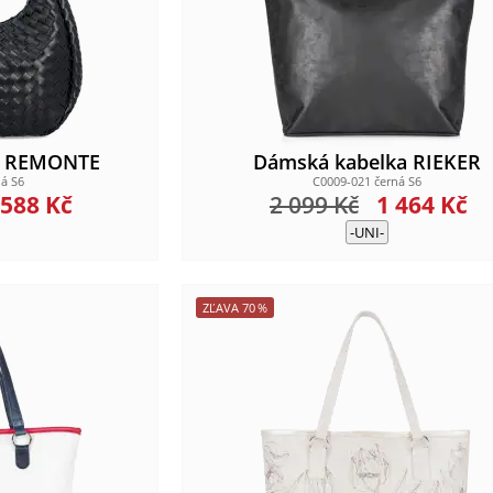
a REMONTE
Dámská kabelka RIEKER
á S6
C0009-021 černá S6
 588
Kč
2 099
Kč
1 464
Kč
-UNI-
ZĽAVA
70
%