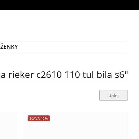
ĚŽENKY
rieker c2610 110 tul bila s6"
ďalej
ZĽAVA
40
%