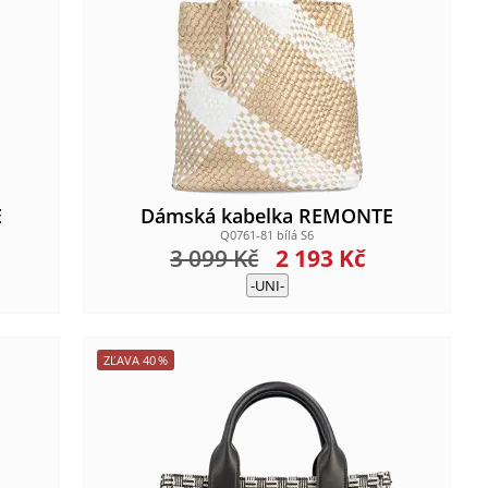
E
Dámská kabelka REMONTE
Q0761-81 bílá S6
3 099
Kč
2 193
Kč
-UNI-
ZĽAVA
40
%