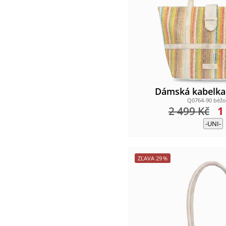
Dámská kabelk
Q0764-90 béžo
2 499
Kč
1
-UNI-
ZĽAVA
29
%