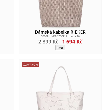
Dámská kabelka RIEKER
C0009-144/2-203/111 hnědá S6
2 899
Kč
1 694
Kč
-UNI-
ZĽAVA
60
%