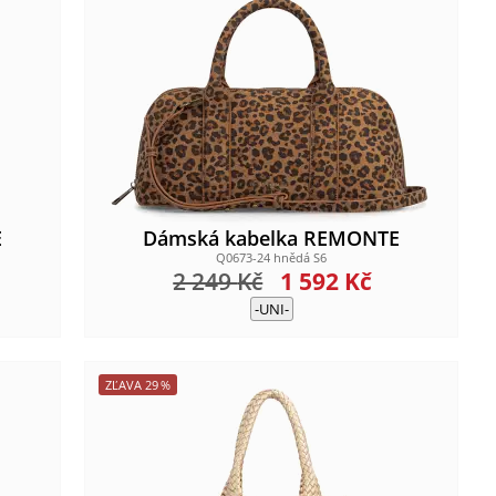
E
Dámská kabelka REMONTE
Q0673-24 hnědá S6
2 249
Kč
1 592
Kč
-UNI-
ZĽAVA
29
%