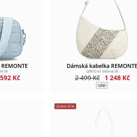
a REMONTE
Dámská kabelka REMONT
rá S6
Q0672-61 béžová S6
 592
Kč
2 499
Kč
1 248
Kč
-UNI-
ZĽAVA
35
%