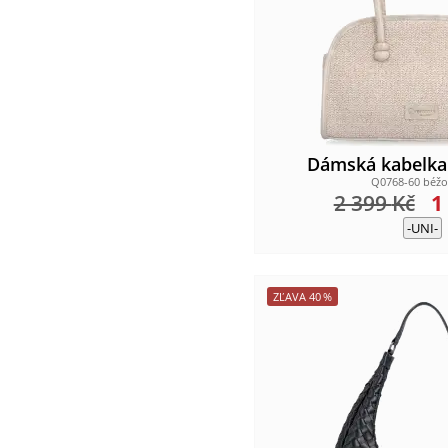
Dámská kabelk
Q0768-60 béžo
2 399
Kč
1
-UNI-
ZĽAVA
40
%