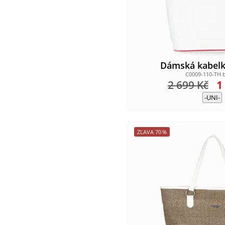
Dámská kabelk
C0009-110-TH b
2 699
Kč
1
-UNI-
ZĽAVA
70
%