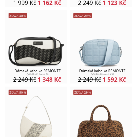
1 999
Kč
1 162
Kč
2 249
Kč
1 123
Kč
ZĽAVA
40
%
ZĽAVA
29
%
Dámská kabelka REMONTE
Dámská kabelka REMONTE
Q0668-01 černá S6
Q0670-10 modrá S6
2 249
Kč
1 348
Kč
2 249
Kč
1 592
Kč
ZĽAVA
50
%
ZĽAVA
29
%