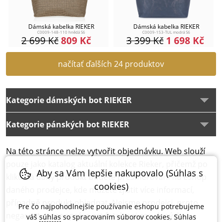
Dámská kabelka RIEKER
Dámská kabelka RIEKER
C0009-148-110 hnědá S6
C0009-153-TUL modrá S6
2 699
Kč
809
Kč
3 399
Kč
1 698
Kč
načítať ďalších 24 produktov
Kategorie dámských bot RIEKER
Kategorie pánských bot RIEKER
Na této stránce nelze vytvořit objednávku. Web slouží
pouze jako katalog aktuální kolekce Rieker, přičemž po
Aby sa Vám lepšie nakupovalo (Súhlas s
kliku na daný produkt budete přesměrování na eshop
cookies)
daného prodejce, kde můžete zjistit více informací,
případně produkt objednat. Nejsme prodejci, proto
Pre čo najpohodlnejšie používanie eshopu potrebujeme
negarantujeme správnost fotek ani cen daných
váš
súhlas
so spracovaním súborov cookies. Súhlas