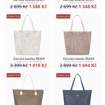
C0009-029 černá S6
C0009-110-TH bílá S6
2 699
Kč
1 588
Kč
2 699
Kč
1 348
Kč
ZĽAVA
70
%
ZĽAVA
42
%
Dámská kabelka RIEKER
Dámská kabelka RIEKER
C0009-141/2-TUL béžová S6
C0009-144/2-203/111 hnědá S6
3 399
Kč
1 019
Kč
2 899
Kč
1 694
Kč
ZĽAVA
70
%
ZĽAVA
50
%