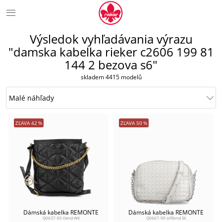
Výsledok vyhľadávania výrazu
"damska kabelka rieker c2606 199 81
144 2 bezova s6"
skladem 4415 modelů
ZĽAVA
42
%
ZĽAVA
50
%
Dámská kabelka REMONTE
Dámská kabelka REMONTE
Q0637-00 černá W4
Q0667-90 stříbrná S6