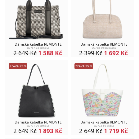
Dámská kabelka REMONTE
Dámská kabelka REMONTE
Q0767-02 černá S6
Q0768-60 béžová S6
2 649
Kč
1 588
Kč
2 399
Kč
1 692
Kč
ZĽAVA
29
%
ZĽAVA
35
%
Dámská kabelka REMONTE
Dámská kabelka REMONTE
Q0771-00 černá S6
Q0772-80 bílá S6
2 649
Kč
1 893
Kč
2 649
Kč
1 719
Kč