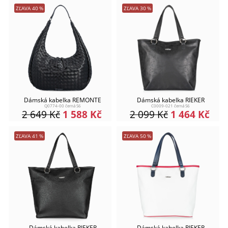
ZĽAVA
40
%
ZĽAVA
30
%
Dámská kabelka REMONTE
Dámská kabelka RIEKER
Q0774-00 černá S6
C0009-021 černá S6
2 649
Kč
1 588
Kč
2 099
Kč
1 464
Kč
ZĽAVA
41
%
ZĽAVA
50
%
Dámská kabelka RIEKER
Dámská kabelka RIEKER