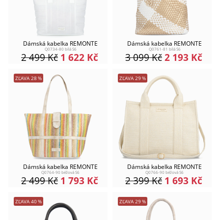
Dámská kabelka REMONTE
Dámská kabelka REMONTE
Q0734-80 bílá S6
Q0761-81 bílá S6
2 499
Kč
1 622
Kč
3 099
Kč
2 193
Kč
ZĽAVA
28
%
ZĽAVA
29
%
Dámská kabelka REMONTE
Dámská kabelka REMONTE
Q0764-90 béžová S6
Q0766-90 béžová S6
2 499
Kč
1 793
Kč
2 399
Kč
1 693
Kč
ZĽAVA
40
%
ZĽAVA
29
%