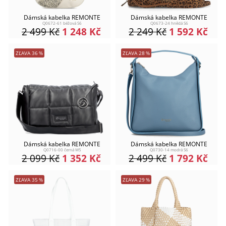
Dámská kabelka REMONTE
Dámská kabelka REMONTE
Q0672-61 béžová S6
Q0673-24 hnědá S6
2 499
Kč
1 248
Kč
2 249
Kč
1 592
Kč
ZĽAVA
36
%
ZĽAVA
28
%
Dámská kabelka REMONTE
Dámská kabelka REMONTE
Q0716-00 černá W5
Q0730-14 modrá S6
2 099
Kč
1 352
Kč
2 499
Kč
1 792
Kč
ZĽAVA
35
%
ZĽAVA
29
%