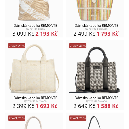
Dámská kabelka REMONTE
Dámská kabelka REMONTE
Q0761-81 bílá S6
Q0764-90 béžová S6
3 099
Kč
2 193
Kč
2 499
Kč
1 793
Kč
ZĽAVA
29
%
ZĽAVA
40
%
Dámská kabelka REMONTE
Dámská kabelka REMONTE
Q0766-90 béžová S6
Q0767-02 černá S6
2 399
Kč
1 693
Kč
2 649
Kč
1 588
Kč
ZĽAVA
29
%
ZĽAVA
29
%