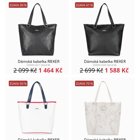
ZĽAVA
30
%
ZĽAVA
41
%
Dámská kabelka RIEKER
Dámská kabelka RIEKER
C0009-021 černá S6
C0009-029 černá S6
2 099
Kč
1 464
Kč
2 699
Kč
1 588
Kč
ZĽAVA
50
%
ZĽAVA
70
%
Dámská kabelka RIEKER
Dámská kabelka RIEKER