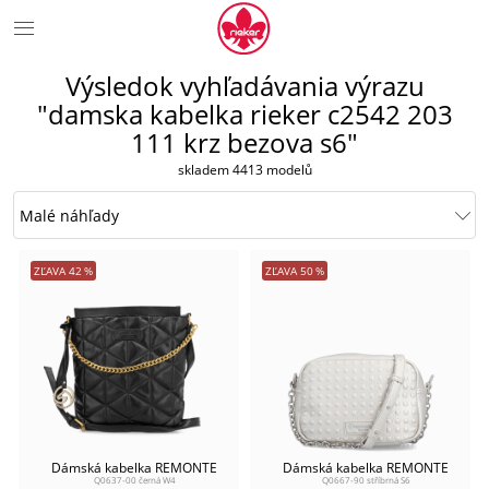
Výsledok vyhľadávania výrazu
"damska kabelka rieker c2542 203
111 krz bezova s6"
skladem 4413 modelů
ZĽAVA
42
%
ZĽAVA
50
%
Dámská kabelka REMONTE
Dámská kabelka REMONTE
Q0637-00 černá W4
Q0667-90 stříbrná S6