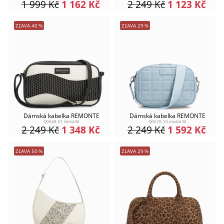
1 999
Kč
1 162
Kč
2 249
Kč
1 123
Kč
ZĽAVA
40
%
ZĽAVA
29
%
Dámská kabelka REMONTE
Dámská kabelka REMONTE
Q0668-01 černá S6
Q0670-10 modrá S6
2 249
Kč
1 348
Kč
2 249
Kč
1 592
Kč
ZĽAVA
50
%
ZĽAVA
29
%