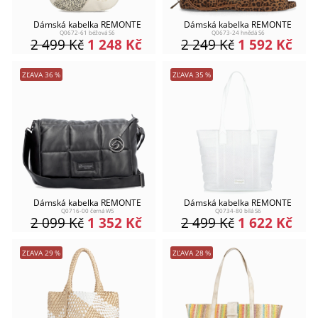
Dámská kabelka REMONTE
Dámská kabelka REMONTE
Q0672-61 béžová S6
Q0673-24 hnědá S6
2 499
Kč
1 248
Kč
2 249
Kč
1 592
Kč
ZĽAVA
36
%
ZĽAVA
35
%
Dámská kabelka REMONTE
Dámská kabelka REMONTE
Q0716-00 černá W5
Q0734-80 bílá S6
2 099
Kč
1 352
Kč
2 499
Kč
1 622
Kč
ZĽAVA
29
%
ZĽAVA
28
%