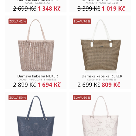
C0009-110-TH bílá S6
C0009-141/2-TUL béžová S6
2 699
Kč
1 348
Kč
3 399
Kč
1 019
Kč
ZĽAVA
42
%
ZĽAVA
70
%
Dámská kabelka RIEKER
Dámská kabelka RIEKER
C0009-144/2-203/111 hnědá S6
C0009-148-110 hnědá S6
2 899
Kč
1 694
Kč
2 699
Kč
809
Kč
ZĽAVA
50
%
ZĽAVA
60
%