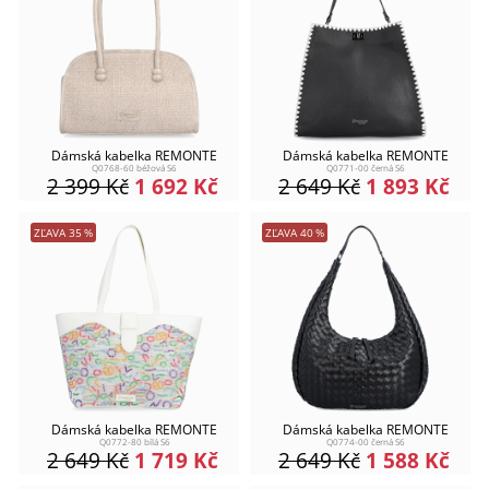
Dámská kabelka REMONTE
Dámská kabelka REMONTE
Q0768-60 béžová S6
Q0771-00 černá S6
2 399
Kč
1 692
Kč
2 649
Kč
1 893
Kč
ZĽAVA
35
%
ZĽAVA
40
%
Dámská kabelka REMONTE
Dámská kabelka REMONTE
Q0772-80 bílá S6
Q0774-00 černá S6
2 649
Kč
1 719
Kč
2 649
Kč
1 588
Kč