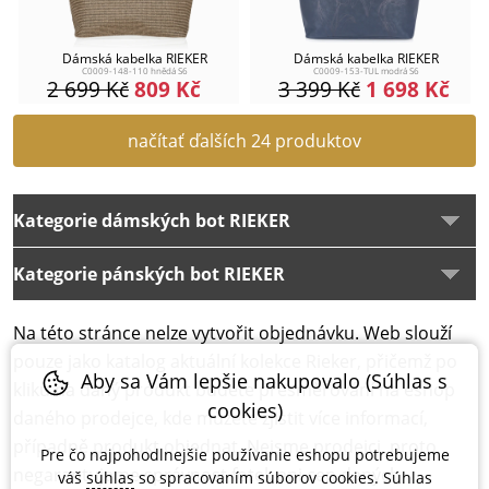
Dámská kabelka RIEKER
Dámská kabelka RIEKER
C0009-148-110 hnědá S6
C0009-153-TUL modrá S6
2 699
Kč
809
Kč
3 399
Kč
1 698
Kč
načítať ďalších 24 produktov
Kategorie dámských bot RIEKER
Kategorie pánských bot RIEKER
Na této stránce nelze vytvořit objednávku. Web slouží
pouze jako katalog aktuální kolekce Rieker, přičemž po
Aby sa Vám lepšie nakupovalo (Súhlas s
kliku na daný produkt budete přesměrování na eshop
cookies)
daného prodejce, kde můžete zjistit více informací,
případně produkt objednat. Nejsme prodejci, proto
Pre čo najpohodlnejšie používanie eshopu potrebujeme
negarantujeme správnost fotek ani cen daných
váš
súhlas
so spracovaním súborov cookies. Súhlas