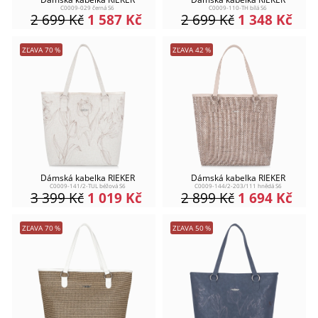
C0009-029 černá S6
C0009-110-TH bílá S6
2 699
Kč
1 587
Kč
2 699
Kč
1 348
Kč
ZĽAVA
70
%
ZĽAVA
42
%
Dámská kabelka RIEKER
Dámská kabelka RIEKER
C0009-141/2-TUL béžová S6
C0009-144/2-203/111 hnědá S6
3 399
Kč
1 019
Kč
2 899
Kč
1 694
Kč
ZĽAVA
70
%
ZĽAVA
50
%