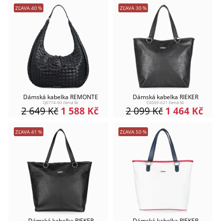
ZĽAVA
40
%
ZĽAVA
30
%
Dámská kabelka REMONTE
Dámská kabelka RIEKER
Q0774-00 černá S6
C0009-021 černá S6
2 649
Kč
1 588
Kč
2 099
Kč
1 464
Kč
ZĽAVA
41
%
ZĽAVA
50
%
Dámská kabelka RIEKER
Dámská kabelka RIEKER