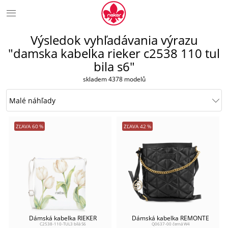
Výsledok vyhľadávania výrazu
"damska kabelka rieker c2538 110 tul
bila s6"
skladem 4378 modelů
ZĽAVA
60
%
ZĽAVA
42
%
Dámská kabelka RIEKER
Dámská kabelka REMONTE
C2538-110-TUL3 bílá S6
Q0637-00 černá W4