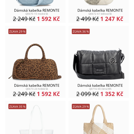
Dámská kabelka REMONTE
Dámská kabelka REMONTE
Q0670-10 modrá S6
Q0672-61 béžová S6
2 249
Kč
1 592
Kč
2 499
Kč
1 247
Kč
ZĽAVA
29
%
ZĽAVA
36
%
Dámská kabelka REMONTE
Dámská kabelka REMONTE
Q0673-24 hnědá S6
Q0716-00 černá W5
2 249
Kč
1 592
Kč
2 099
Kč
1 352
Kč
ZĽAVA
35
%
ZĽAVA
29
%