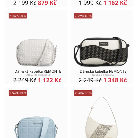
2 199
Kč
879
Kč
1 999
Kč
1 162
Kč
ZĽAVA
50
%
ZĽAVA
40
%
Dámská kabelka REMONTE
Dámská kabelka REMONTE
Q0667-90 stříbrná S6
Q0668-01 černá S6
2 249
Kč
1 122
Kč
2 249
Kč
1 348
Kč
ZĽAVA
29
%
ZĽAVA
50
%