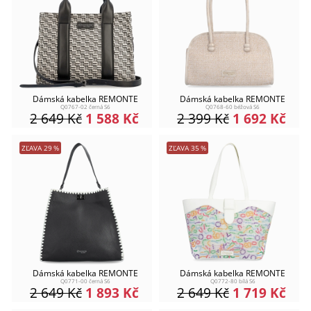
Dámská kabelka REMONTE
Dámská kabelka REMONTE
Q0767-02 černá S6
Q0768-60 béžová S6
2 649
Kč
1 588
Kč
2 399
Kč
1 692
Kč
ZĽAVA
29
%
ZĽAVA
35
%
Dámská kabelka REMONTE
Dámská kabelka REMONTE
Q0771-00 černá S6
Q0772-80 bílá S6
2 649
Kč
1 893
Kč
2 649
Kč
1 719
Kč