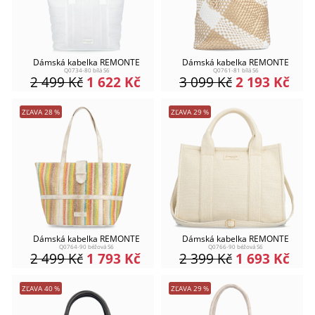
Dámská kabelka REMONTE
Dámská kabelka REMONTE
Q0734-80 bílá S6
Q0761-81 bílá S6
2 499
Kč
1 622
Kč
3 099
Kč
2 193
Kč
ZĽAVA
28
%
ZĽAVA
29
%
Dámská kabelka REMONTE
Dámská kabelka REMONTE
Q0764-90 béžová S6
Q0766-90 béžová S6
2 499
Kč
1 793
Kč
2 399
Kč
1 693
Kč
ZĽAVA
40
%
ZĽAVA
29
%