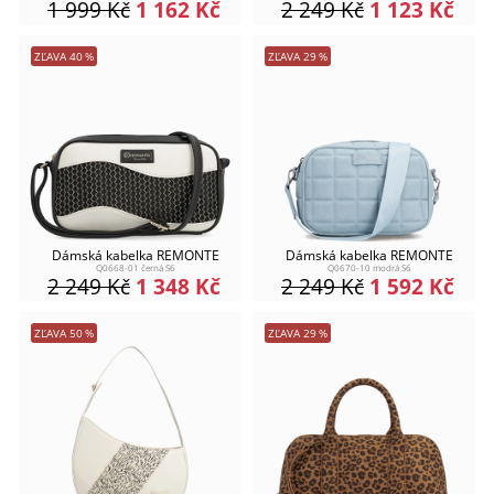
1 999
Kč
1 162
Kč
2 249
Kč
1 123
Kč
ZĽAVA
40
%
ZĽAVA
29
%
Dámská kabelka REMONTE
Dámská kabelka REMONTE
Q0668-01 černá S6
Q0670-10 modrá S6
2 249
Kč
1 348
Kč
2 249
Kč
1 592
Kč
ZĽAVA
50
%
ZĽAVA
29
%