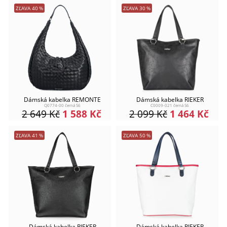
ZĽAVA
40
%
ZĽAVA
30
%
Dámská kabelka REMONTE
Dámská kabelka RIEKER
Q0774-00 černá S6
C0009-021 černá S6
2 649
Kč
1 588
Kč
2 099
Kč
1 464
Kč
ZĽAVA
41
%
ZĽAVA
50
%
Dámská kabelka RIEKER
Dámská kabelka RIEKER