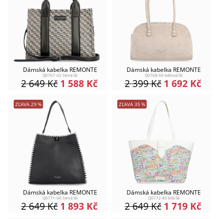
Dámská kabelka REMONTE
Dámská kabelka REMONTE
Q0767-02 černá S6
Q0768-60 béžová S6
2 649
Kč
1 588
Kč
2 399
Kč
1 692
Kč
ZĽAVA
29
%
ZĽAVA
35
%
Dámská kabelka REMONTE
Dámská kabelka REMONTE
Q0771-00 černá S6
Q0772-80 bílá S6
2 649
Kč
1 893
Kč
2 649
Kč
1 719
Kč