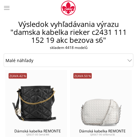
Výsledok vyhľadávania výrazu
"damska kabelka rieker c2431 111
152 19 akc bezova s6"
skladem 4418 modelů
ZĽAVA
42
%
ZĽAVA
50
%
Dámská kabelka REMONTE
Dámská kabelka REMONTE
Q0637-00 černá W4
Q0667-90 stříbrná S6