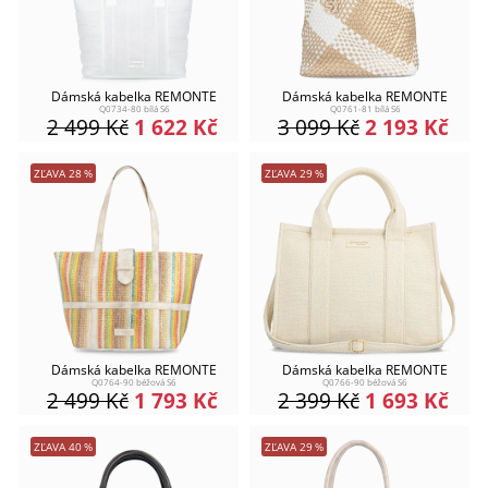
Dámská kabelka REMONTE
Dámská kabelka REMONTE
Q0734-80 bílá S6
Q0761-81 bílá S6
2 499
Kč
1 622
Kč
3 099
Kč
2 193
Kč
ZĽAVA
28
%
ZĽAVA
29
%
Dámská kabelka REMONTE
Dámská kabelka REMONTE
Q0764-90 béžová S6
Q0766-90 béžová S6
2 499
Kč
1 793
Kč
2 399
Kč
1 693
Kč
ZĽAVA
40
%
ZĽAVA
29
%