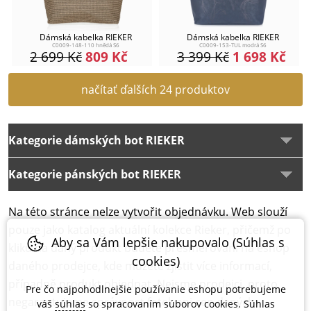
Dámská kabelka RIEKER
Dámská kabelka RIEKER
C0009-148-110 hnědá S6
C0009-153-TUL modrá S6
2 699
Kč
809
Kč
3 399
Kč
1 698
Kč
načítať ďalších 24 produktov
Kategorie dámských bot RIEKER
Kategorie pánských bot RIEKER
Na této stránce nelze vytvořit objednávku. Web slouží
pouze jako katalog aktuální kolekce Rieker, přičemž po
Aby sa Vám lepšie nakupovalo (Súhlas s
kliku na daný produkt budete přesměrování na eshop
cookies)
daného prodejce, kde můžete zjistit více informací,
případně produkt objednat. Nejsme prodejci, proto
Pre čo najpohodlnejšie používanie eshopu potrebujeme
negarantujeme správnost fotek ani cen daných
váš
súhlas
so spracovaním súborov cookies. Súhlas