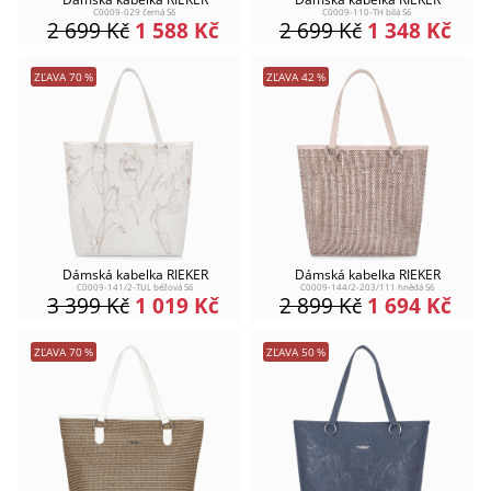
C0009-029 černá S6
C0009-110-TH bílá S6
2 699
Kč
1 588
Kč
2 699
Kč
1 348
Kč
ZĽAVA
70
%
ZĽAVA
42
%
Dámská kabelka RIEKER
Dámská kabelka RIEKER
C0009-141/2-TUL béžová S6
C0009-144/2-203/111 hnědá S6
3 399
Kč
1 019
Kč
2 899
Kč
1 694
Kč
ZĽAVA
70
%
ZĽAVA
50
%