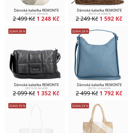
Dámská kabelka REMONTE
Dámská kabelka REMONTE
Q0672-61 béžová S6
Q0673-24 hnědá S6
2 499
Kč
1 248
Kč
2 249
Kč
1 592
Kč
ZĽAVA
36
%
ZĽAVA
28
%
Dámská kabelka REMONTE
Dámská kabelka REMONTE
Q0716-00 černá W5
Q0730-14 modrá S6
2 099
Kč
1 352
Kč
2 499
Kč
1 792
Kč
ZĽAVA
35
%
ZĽAVA
29
%