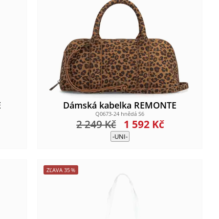
E
Dámská kabelka REMONTE
Q0673-24 hnědá S6
2 249
Kč
1 592
Kč
-UNI-
ZĽAVA
35
%