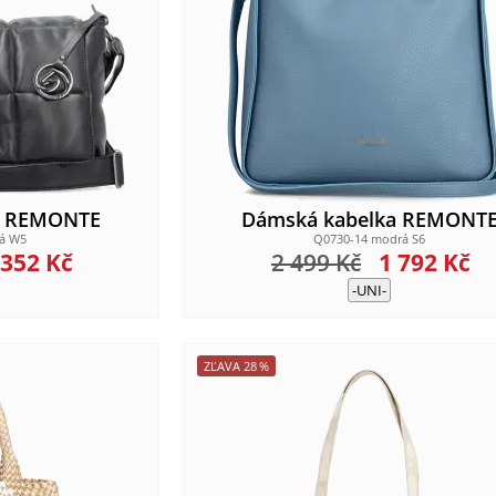
a REMONTE
Dámská kabelka REMONT
ná W5
Q0730-14 modrá S6
 352
Kč
2 499
Kč
1 792
Kč
-UNI-
ZĽAVA
28
%