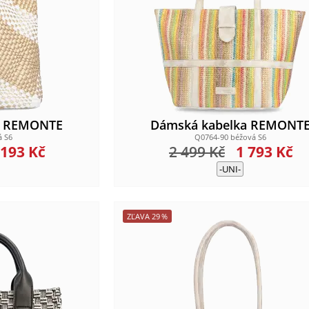
a REMONTE
Dámská kabelka REMONT
á S6
Q0764-90 béžová S6
 193
Kč
2 499
Kč
1 793
Kč
-UNI-
ZĽAVA
29
%