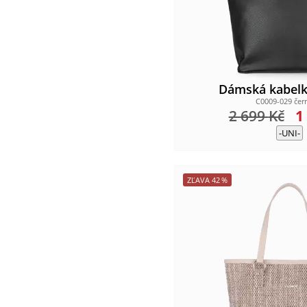
Dámská kabelk
C0009-029 čer
2 699
Kč
1
-UNI-
ZĽAVA
42
%