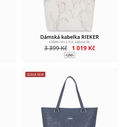
Dámská kabelka RIEKER
C0009-141/2-TUL béžová S6
3 399
Kč
1 019
Kč
-UNI-
ZĽAVA
50
%