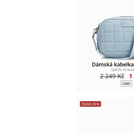
Dámská kabelk
Q0670-10 mod
2 249
Kč
1
-UNI-
ZĽAVA
36
%