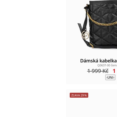
Dámská kabelk
Q0637-00 čer
1 999
Kč
1
-UNI-
ZĽAVA
29
%