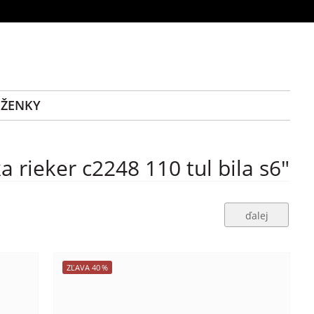
ĚŽENKY
rieker c2248 110 tul bila s6"
ďalej
ZĽAVA
40
%