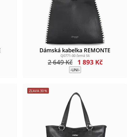
E
Dámská kabelka REMONTE
Q0771-00 černá S6
2 649
Kč
1 893
Kč
-UNI-
ZĽAVA
30
%