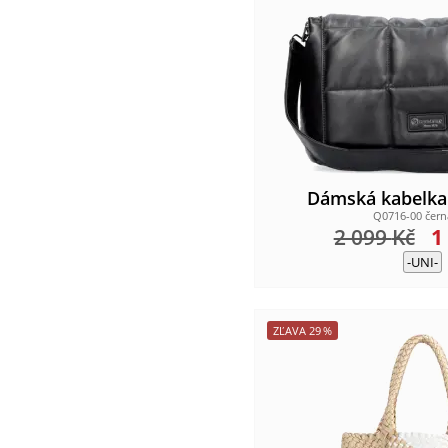
Dámská kabelk
Q0716-00 čer
2 099
Kč
1
-UNI-
ZĽAVA
29
%