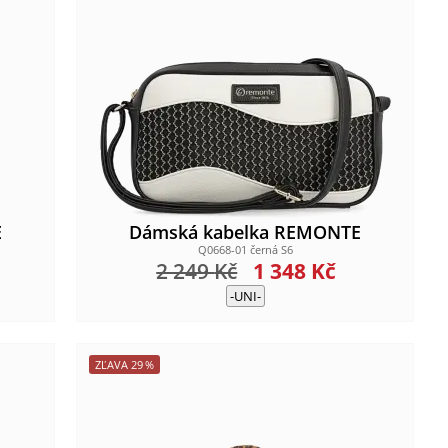
E
Dámská kabelka REMONTE
Q0668-01 černá S6
2 249
Kč
1 348
Kč
-UNI-
ZĽAVA
29
%