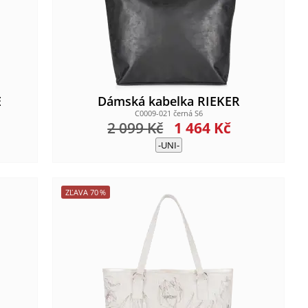
E
Dámská kabelka RIEKER
C0009-021 černá S6
2 099
Kč
1 464
Kč
-UNI-
ZĽAVA
70
%