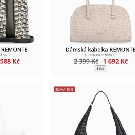
a REMONTE
Dámská kabelka REMONT
á S6
Q0768-60 béžová S6
 588
Kč
2 399
Kč
1 692
Kč
-UNI-
ZĽAVA
40
%