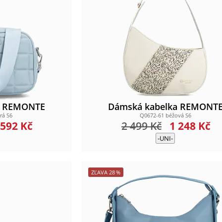
a REMONTE
Dámská kabelka REMONT
rá S6
Q0672-61 béžová S6
 592
Kč
2 499
Kč
1 248
Kč
-UNI-
ZĽAVA
28
%