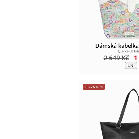
Dámská kabelk
Q0772-80 bíl
2 649
Kč
1
-UNI-
ZĽAVA
41
%