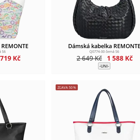
a REMONTE
Dámská kabelka REMONT
á S6
Q0774-00 černá S6
 719
Kč
2 649
Kč
1 588
Kč
-UNI-
ZĽAVA
50
%