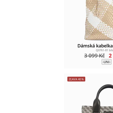
Dámská kabelk
Q0761-81 bíl
3 099
Kč
2
-UNI-
ZĽAVA
40
%