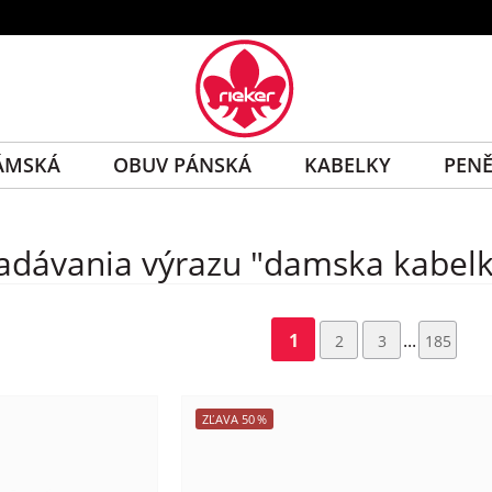
ÁMSKÁ
OBUV PÁNSKÁ
KABELKY
PEN
adávania výrazu "damska kabelka 
1
...
2
3
185
ZĽAVA
50
%