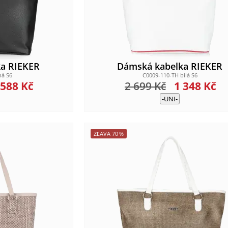
a RIEKER
Dámská kabelka RIEKER
ná S6
C0009-110-TH bílá S6
 588
Kč
2 699
Kč
1 348
Kč
-UNI-
ZĽAVA
70
%