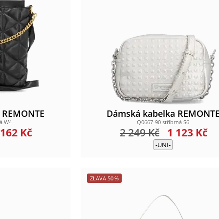
a REMONTE
Dámská kabelka REMONT
ná W4
Q0667-90 stříbrná S6
 162
Kč
2 249
Kč
1 123
Kč
-UNI-
ZĽAVA
50
%