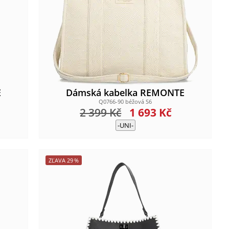
E
Dámská kabelka REMONTE
Q0766-90 béžová S6
2 399
Kč
1 693
Kč
-UNI-
ZĽAVA
29
%