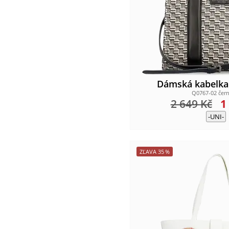
Dámská kabelk
Q0767-02 čern
2 649
Kč
1
-UNI-
ZĽAVA
35
%