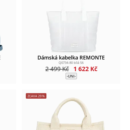
E
Dámská kabelka REMONTE
Q0734-80 bílá S6
2 499
Kč
1 622
Kč
-UNI-
ZĽAVA
29
%