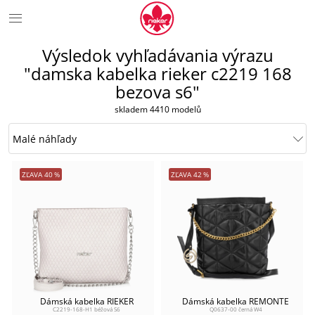
Výsledok vyhľadávania výrazu
"damska kabelka rieker c2219 168
bezova s6"
skladem 4410 modelů
ZĽAVA
40
%
ZĽAVA
42
%
Dámská kabelka RIEKER
Dámská kabelka REMONTE
C2219-168-H1 béžová S6
Q0637-00 černá W4