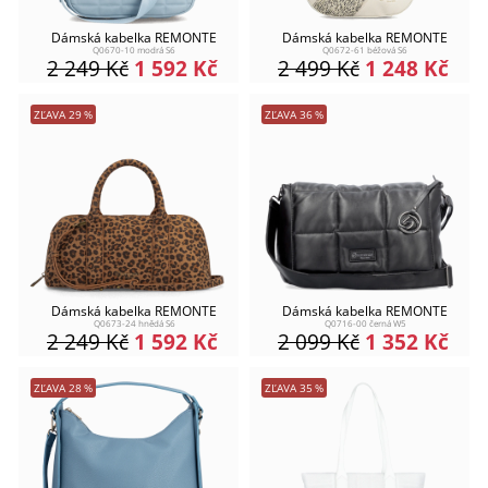
Dámská kabelka REMONTE
Dámská kabelka REMONTE
Q0670-10 modrá S6
Q0672-61 béžová S6
2 249
Kč
1 592
Kč
2 499
Kč
1 248
Kč
ZĽAVA
29
%
ZĽAVA
36
%
Dámská kabelka REMONTE
Dámská kabelka REMONTE
Q0673-24 hnědá S6
Q0716-00 černá W5
2 249
Kč
1 592
Kč
2 099
Kč
1 352
Kč
ZĽAVA
28
%
ZĽAVA
35
%