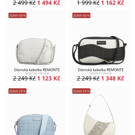
2 499
Kč
1 494
Kč
1 999
Kč
1 162
Kč
ZĽAVA
50
%
ZĽAVA
40
%
Dámská kabelka REMONTE
Dámská kabelka REMONTE
Q0667-90 stříbrná S6
Q0668-01 černá S6
2 249
Kč
1 123
Kč
2 249
Kč
1 348
Kč
ZĽAVA
29
%
ZĽAVA
50
%