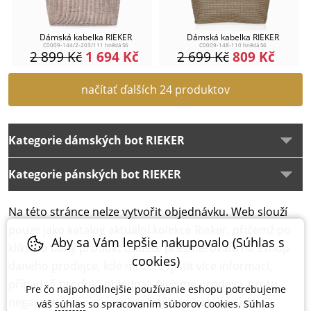
Dámská kabelka RIEKER
Dámská kabelka RIEKER
C0009-144/2-203/111 hnědá S6
C0009-148-110 hnědá S6
2 899
Kč
1 694
Kč
2 699
Kč
809
Kč
načítať ďalších 24 produktov
Kategorie dámských bot RIEKER
Kategorie pánských bot RIEKER
Na této stránce nelze vytvořit objednávku. Web slouží
pouze jako katalog aktuální kolekce Rieker, přičemž po
Aby sa Vám lepšie nakupovalo (Súhlas s
kliku na daný produkt budete přesměrování na eshop
cookies)
daného prodejce, kde můžete zjistit více informací,
případně produkt objednat. Nejsme prodejci, proto
Pre čo najpohodlnejšie používanie eshopu potrebujeme
negarantujeme správnost fotek ani cen daných
váš
súhlas
so spracovaním súborov cookies. Súhlas