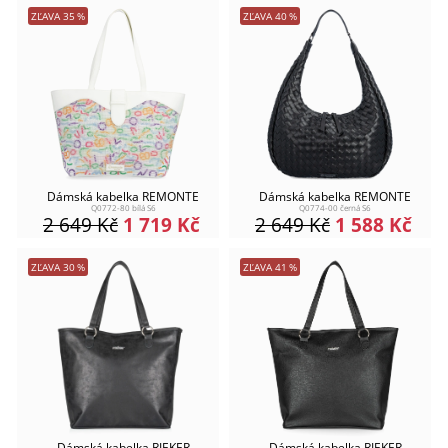
ZĽAVA
35
%
ZĽAVA
40
%
Dámská kabelka REMONTE
Dámská kabelka REMONTE
Q0772-80 bílá S6
Q0774-00 černá S6
2 649
Kč
1 719
Kč
2 649
Kč
1 588
Kč
ZĽAVA
30
%
ZĽAVA
41
%
Dámská kabelka RIEKER
Dámská kabelka RIEKER