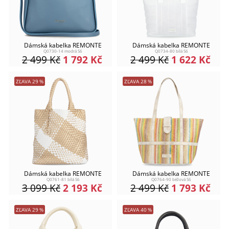
Dámská kabelka REMONTE
Dámská kabelka REMONTE
Q0730-14 modrá S6
Q0734-80 bílá S6
2 499
Kč
1 792
Kč
2 499
Kč
1 622
Kč
ZĽAVA
29
%
ZĽAVA
28
%
Dámská kabelka REMONTE
Dámská kabelka REMONTE
Q0761-81 bílá S6
Q0764-90 béžová S6
3 099
Kč
2 193
Kč
2 499
Kč
1 793
Kč
ZĽAVA
29
%
ZĽAVA
40
%